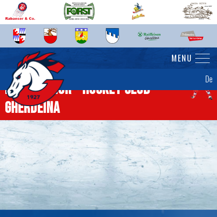
MENU
De
News Senior - Hockey Club
Gherdëina