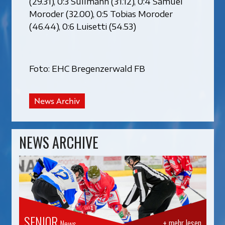
(29.31), 0:3 Sullmann (31.12), 0:4 Samuel
Moroder (32.00), 0:5 Tobias Moroder
(46.44), 0:6 Luisetti (54.53)
Foto: EHC Bregenzerwald FB
News Archiv
NEWS ARCHIVE
SENIOR
+ mehr lesen
News