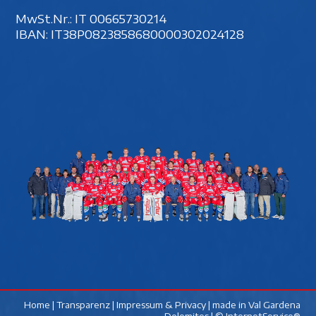
MwSt.Nr.: IT 00‍665730214
IBAN: IT38P0823858680000302024128
Home
|
Transparenz
|
Impressum & Privacy
| made in
Val Gardena