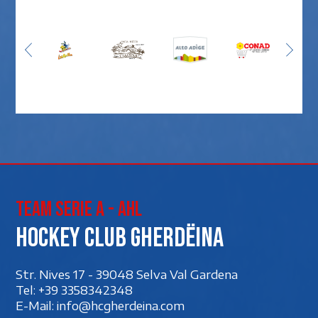
Team Serie A - AHL
Hockey club Gherdëina
Str. Nives 17 - 39048 Selva Val Gardena
Tel:
+39 3358342348
E-Mail:
info@hcgherdeina.com