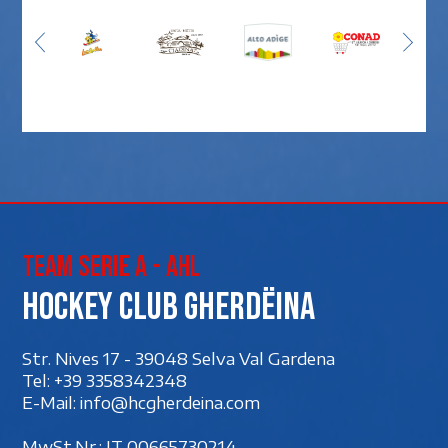
Team Serie A - AHL
Hockey club Gherdëina
Str. Nives 17 - 39048 Selva Val Gardena
Tel:
+39 3358342348
E-Mail:
info@hcgherdeina.com
MwSt.Nr.: IT 00‍665730214