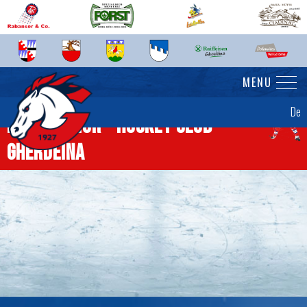
MENU
De
News Senior - Hockey Club
Gherdëina