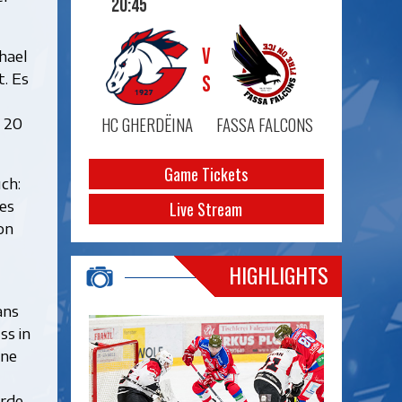
20:45
VS
hael
. Es
HC GHERDËINA
FASSA FALCONS
h 20
Game Tickets
ch:
es
Live Stream
on
HIGHLIGHTS
ans
ss in
ene
rde,