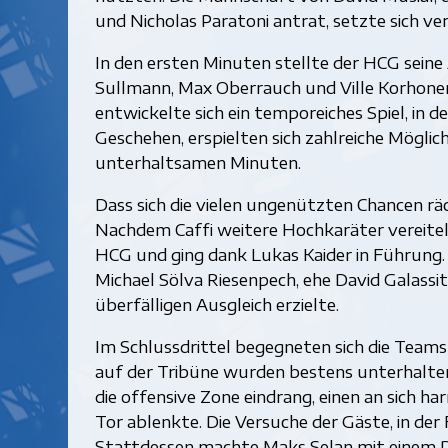
und Nicholas Paratoni antrat, setzte sich ver
In den ersten Minuten stellte der HCG seine
Sullmann, Max Oberrauch und Ville Korhonen v
entwickelte sich ein temporeiches Spiel, in 
Geschehen, erspielten sich zahlreiche Möglich
unterhaltsamen Minuten.
Dass sich die vielen ungenützten Chancen räc
Nachdem Caffi weitere Hochkaräter vereitelt
HCG und ging dank Lukas Kaider in Führung. 
Michael Sölva Riesenpech, ehe David Galassi
überfälligen Ausgleich erzielte.
Im Schlussdrittel begegneten sich die Teams
auf der Tribüne wurden bestens unterhalten
die offensive Zone eindrang, einen an sich ha
Tor ablenkte. Die Versuche der Gäste, in der 
Stattdessen machte Maks Selan mit einem Di