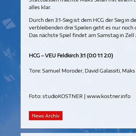
alles klar.
Durch den 3:1-Sieg ist dem HCG der Sieg in d
verbleibenden drei Spielen geht es nur noch 
Das nächste Spiel findet am Samstag in Zell 
HCG – VEU Feldkirch 3:1 (0:0 1:1 2:0)
Tore: Samuel Moroder, David Galassiti, Maks
Foto: studioKOSTNER | www.kostner.info
News Archiv