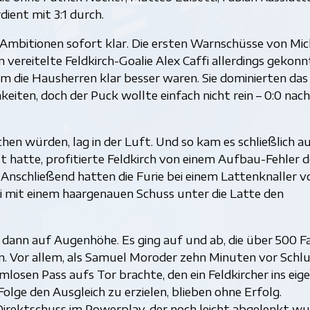
dient mit 3:1 durch.
 Ambitionen sofort klar. Die ersten Warnschüsse von Mic
ereitelte Feldkirch-Goalie Alex Caffi allerdings gekonnt
dem die Hausherren klar besser waren. Sie dominierten das
keiten, doch der Puck wollte einfach nicht rein – 0:0 nac
hen würden, lag in der Luft. Und so kam es schließlich au
 hatte, profitierte Feldkirch von einem Aufbau-Fehler d
Anschließend hatten die Furie bei einem Lattenknaller v
ti mit einem haargenauen Schuss unter die Latte den
 dann auf Augenhöhe. Es ging auf und ab, die über 500 F
. Vor allem, als Samuel Moroder zehn Minuten vor Schlu
rmlosen Pass aufs Tor brachte, den ein Feldkircher ins eig
Folge den Ausgleich zu erzielen, blieben ohne Erfolg.
rektschuss im Powerplay, der noch leicht abgelenkt wu