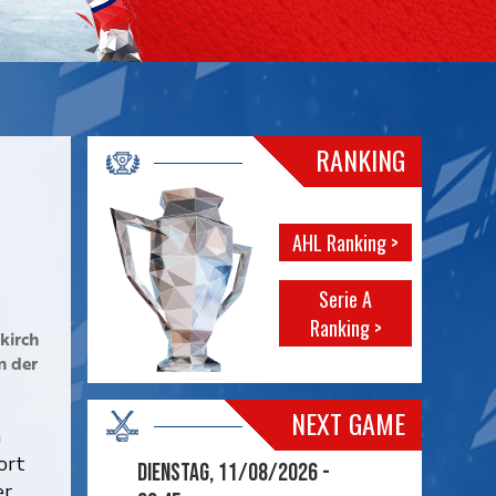
RANKING
AHL Ranking >
Serie A
Ranking >
kirch
n der
NEXT GAME
h
ort
Dienstag, 11/08/2026 -
er