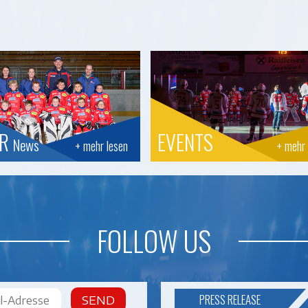
OR
EVENTS
News
+ mehr lesen
+ mehr 
FOLLOW US
PRESS RELEASE
SEND