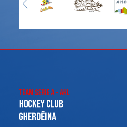
Team Serie A - AHL
Hockey club
Gherdëina