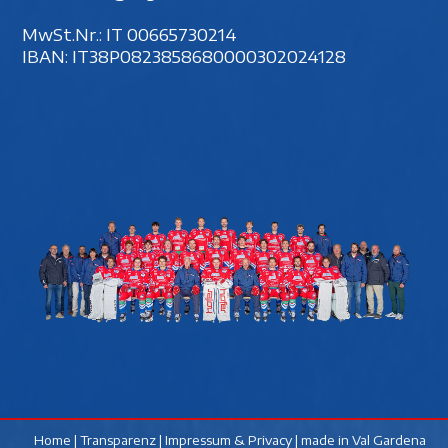
MwSt.Nr.: IT 00‍665730214
IBAN: IT38P0823858680000302024128
Home
|
Transparenz
|
Impressum & Privacy
| made in
Val Gardena