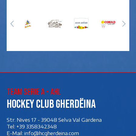
Team Serie A - AHL
Hockey club Gherdëina
Str. Nives 17 - 39048 Selva Val Gardena
Tel:
+39 3358342348
E-Mail:
info@hcgherdeina.com