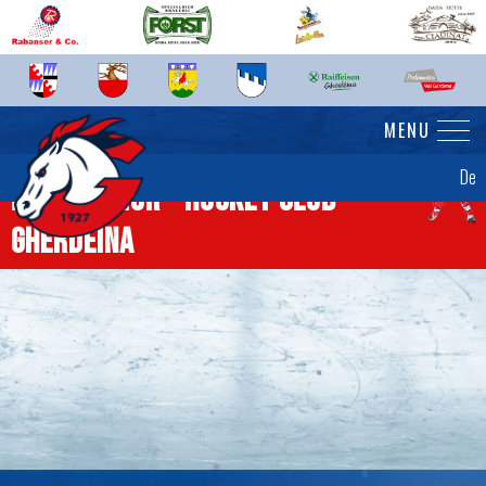
MENU
De
News Senior - Hockey Club
Gherdëina