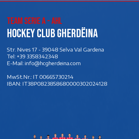
Team Serie A - AHL
Hockey club Gherdëina
Str. Nives 17 - 39048 Selva Val Gardena
Tel:
+39 3358342348
E-Mail:
info@hcgherdeina.com
MwSt.Nr.: IT 00‍665730214
IBAN: IT38P0823858680000302024128