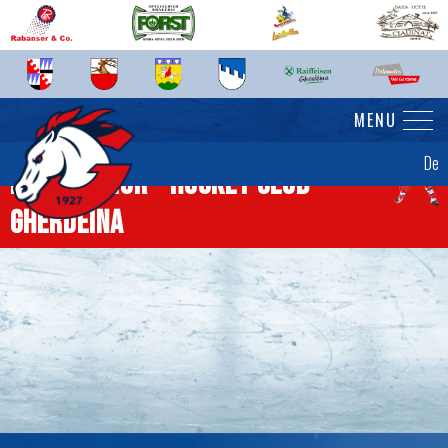
MENU
De
News Senior - Hockey Club
Gherdëina