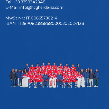
Tel:
+39 3358342348
E-Mail:
info@hcgherdeina.com
MwSt.Nr.: IT 00‍665730214
IBAN: IT38P0823858680000302024128