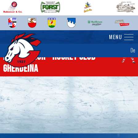
MENU
De
News Senior - Hockey Club
Gherdëina