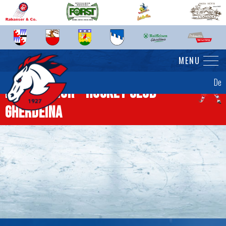
MENU
De
News Senior - Hockey Club
Gherdëina