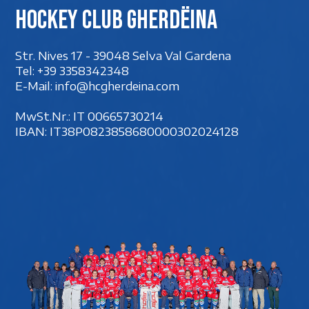
Hockey club Gherdëina
Str. Nives 17 - 39048 Selva Val Gardena
Tel:
+39 3358342348
E-Mail:
info@hcgherdeina.com
MwSt.Nr.: IT 00‍665730214
IBAN: IT38P0823858680000302024128