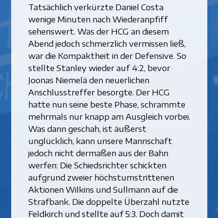
Tatsächlich verkürzte Daniel Costa
wenige Minuten nach Wiederanpfiff
sehenswert. Was der HCG an diesem
Abend jedoch schmerzlich vermissen ließ,
war die Kompaktheit in der Defensive. So
stellte Stanley wieder auf 4:2, bevor
Joonas Niemelä den neuerlichen
Anschlusstreffer besorgte. Der HCG
hatte nun seine beste Phase, schrammte
mehrmals nur knapp am Ausgleich vorbei.
Was dann geschah, ist äußerst
unglücklich, kann unsere Mannschaft
jedoch nicht dermaßen aus der Bahn
werfen: Die Schiedsrichter schickten
aufgrund zweier höchstumstrittenen
Aktionen Wilkins und Sullmann auf die
Strafbank. Die doppelte Überzahl nutzte
Feldkirch und stellte auf 5:3. Doch damit