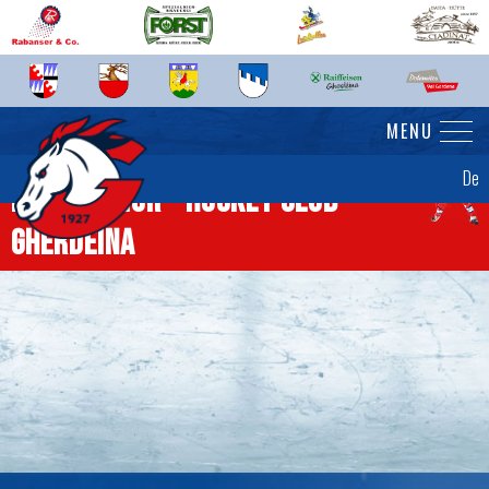
MENU
De
News Senior - Hockey Club
Gherdëina