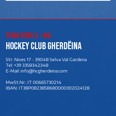
Team Serie A - AHL
Hockey club Gherdëina
Str. Nives 17 - 39048 Selva Val Gardena
Tel:
+39 3358342348
E-Mail:
info@hcgherdeina.com
MwSt.Nr.: IT 00‍665730214
IBAN: IT38P0823858680000302024128