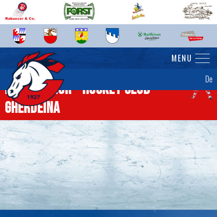
MENU
De
News Senior - Hockey Club
Gherdëina