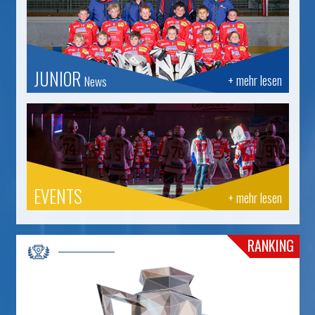
JUNIOR
+ mehr lesen
News
EVENTS
+ mehr lesen
RANKING