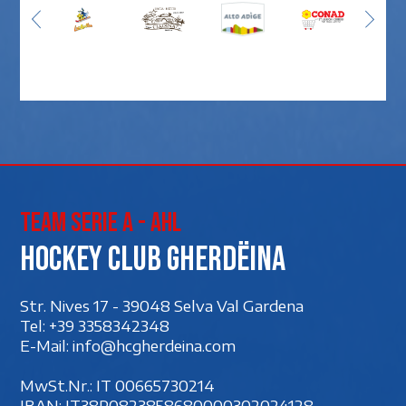
Team Serie A - AHL
Hockey club Gherdëina
Str. Nives 17 - 39048 Selva Val Gardena
Tel:
+39 3358342348
E-Mail:
info@hcgherdeina.com
MwSt.Nr.: IT 00‍665730214
IBAN: IT38P0823858680000302024128