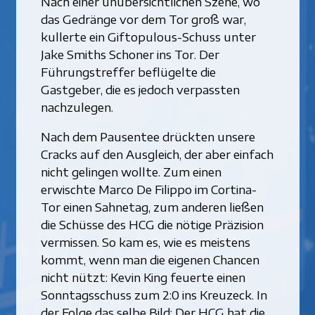
Nach einer unübersichtlichen Szene, wo
das Gedränge vor dem Tor groß war,
kullerte ein Giftopulous-Schuss unter
Jake Smiths Schoner ins Tor. Der
Führungstreffer beflügelte die
Gastgeber, die es jedoch verpassten
nachzulegen.
Nach dem Pausentee drückten unsere
Cracks auf den Ausgleich, der aber einfach
nicht gelingen wollte. Zum einen
erwischte Marco De Filippo im Cortina-
Tor einen Sahnetag, zum anderen ließen
die Schüsse des HCG die nötige Präzision
vermissen. So kam es, wie es meistens
kommt, wenn man die eigenen Chancen
nicht nützt: Kevin King feuerte einen
Sonntagsschuss zum 2:0 ins Kreuzeck. In
der Folge das selbe Bild: Der HCG hat die