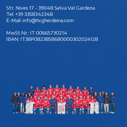
Str. Nives 17 - 39048 Selva Val Gardena
Tel:
+39 3358342348
E-Mail:
info@hcgherdeina.com
MwSt.Nr.: IT 00‍665730214
IBAN: IT38P0823858680000302024128