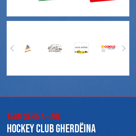
Team Serie A - AHL
Hockey club Gherdëina