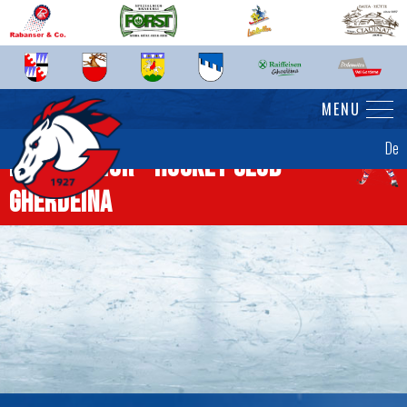
MENU
De
News Senior - Hockey Club
Gherdëina