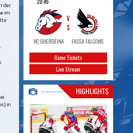
20:45
n der
ne im
VS
lte
HC GHERDËINA
FASSA FALCONS
e
Game Tickets
i
Live Stream
HIGHLIGHTS
ei
s) in