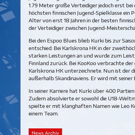
1.79 Meter große Verteidiger jedoch erst bei 
höchsten finnischen Jugend-Spielklasse ein Pu
Alter von erst 18 Jahren in der besten finnis
der Verteidiger zwischen Jugend-Meisterschaf
Bei den Espoo Blues blieb Kurki bis zur Sais
entschied. Bei Karlskrona HK in der zweithöc
starken Leistungen an und wurde zum Leistu
Finnland zurück. Bei KooKoo verbrachte der 
Karlskrona HK unterzeichnete. Nun ist der dis
außerhalb Skandinaviens. Er wird mit seiner 
In seiner Karriere hat Kurki über 400 Partien
Zudem absolvierte er sowohl die U18-Weltmei
spielte er mit klanghaften Namen wie Leo K
einem Team.
News Archiv