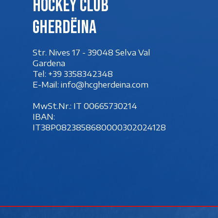
Hockey club
Gherdëina
Str. Nives 17 - 39048 Selva Val
Gardena
Tel:
+39 3358342348
E-Mail:
info@hcgherdeina.com
MwSt.Nr.: IT 00‍665730214
IBAN:
IT38P0823858680000302024128