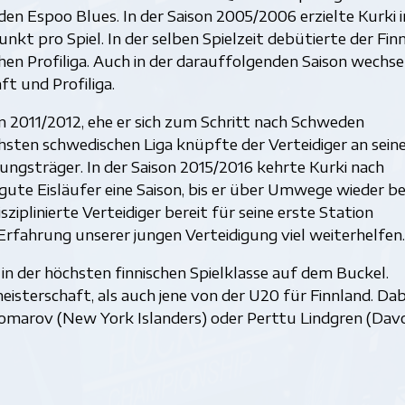
den Espoo Blues. In der Saison 2005/2006 erzielte Kurki i
nkt pro Spiel. In der selben Spielzeit debütierte der Fin
chen Profiliga. Auch in der darauffolgenden Saison wechse
t und Profiliga.
on 2011/2012, ehe er sich zum Schritt nach Schweden
hsten schwedischen Liga knüpfte der Verteidiger an sein
ngsträger. In der Saison 2015/2016 kehrte Kurki nach
gute Eisläufer eine Saison, bis er über Umwege wieder be
ziplinierte Verteidiger bereit für seine erste Station
Erfahrung unserer jungen Verteidigung viel weiterhelfen.
 in der höchsten finnischen Spielklasse auf dem Buckel.
sterschaft, als auch jene von der U20 für Finnland. Dab
omarov (New York Islanders) oder Perttu Lindgren (Davo