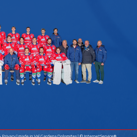
 Privacy
| made in
Val Gardena Dolomites
|
© InternetService®