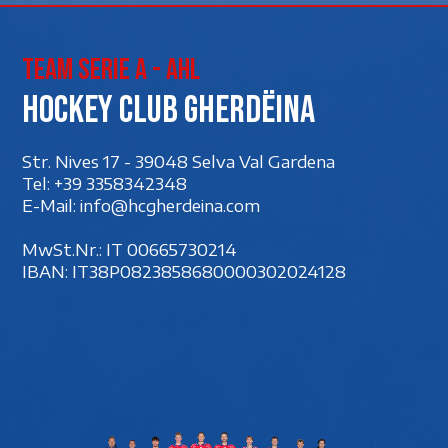
Team Serie A - AHL
Hockey club Gherdëina
Str. Nives 17 - 39048 Selva Val Gardena
Tel:
+39 3358342348
E-Mail:
info@hcgherdeina.com
MwSt.Nr.: IT 00‍665730214
IBAN: IT38P0823858680000302024128