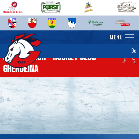
MENU
De
News Senior - Hockey Club
Gherdëina