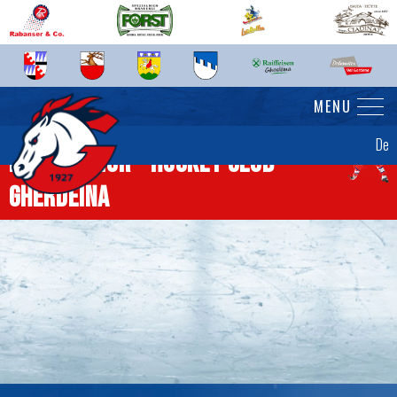
MENU
De
News Senior - Hockey Club
Gherdëina