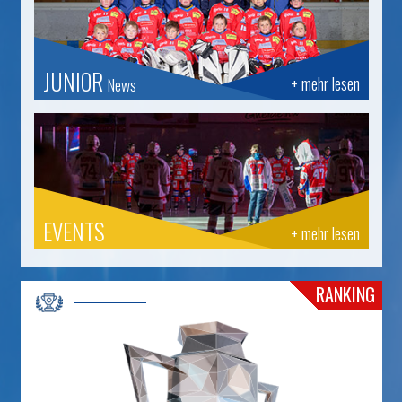
JUNIOR
+ mehr lesen
News
EVENTS
+ mehr lesen
RANKING