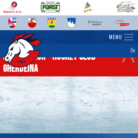
MENU
De
News Senior - Hockey Club
Gherdëina