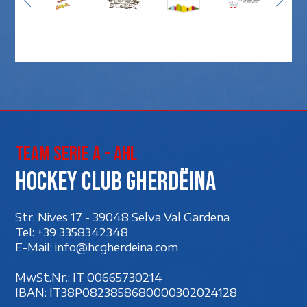
Team Serie A - AHL
Hockey club Gherdëina
Str. Nives 17 - 39048 Selva Val Gardena
Tel:
+39 3358342348
E-Mail:
info@hcgherdeina.com
MwSt.Nr.: IT 00‍665730214
IBAN: IT38P0823858680000302024128