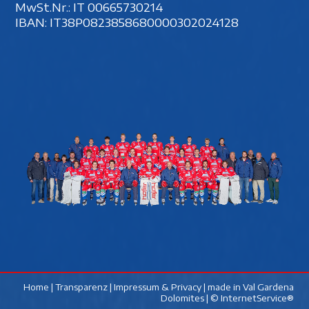
MwSt.Nr.: IT 00‍665730214
IBAN: IT38P0823858680000302024128
Home
|
Transparenz
|
Impressum & Privacy
| made in
Val Gardena
Dolomites
|
© InternetService®