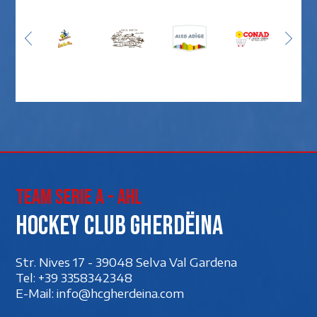
Team Serie A - AHL
Hockey club Gherdëina
Str. Nives 17 - 39048 Selva Val Gardena
Tel:
+39 3358342348
E-Mail:
info@hcgherdeina.com