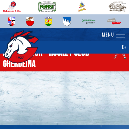
MENU
De
News Senior - Hockey Club
Gherdëina