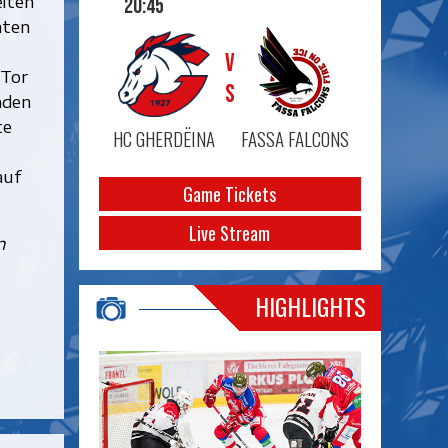
eiten
20:45
hten
VS
 Tor
nden
te
HC GHERDËINA
FASSA FALCONS
auf
Game Tickets
Live Stream
n
HIGHLIGHTS