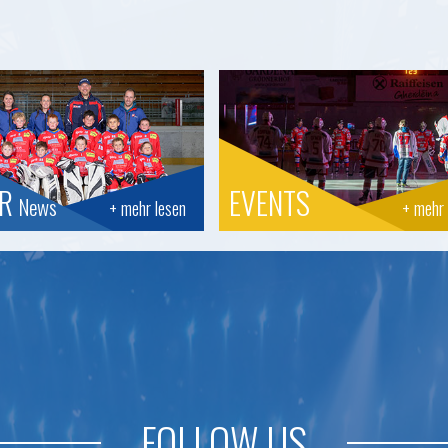
OR
EVENTS
News
+ mehr lesen
+ mehr 
FOLLOW US