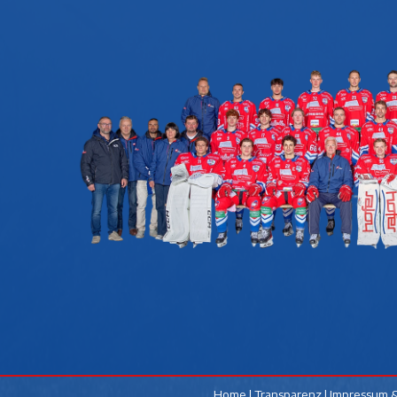
Home
|
Transparenz
|
Impressum &