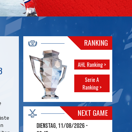
RANKING
AHL Ranking >
3
Serie A
Ranking >
e
NEXT GAME
äste
en
Dienstag, 11/08/2026 -