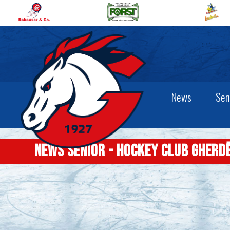
News
Sen
News Senior - Hockey Club Gherd