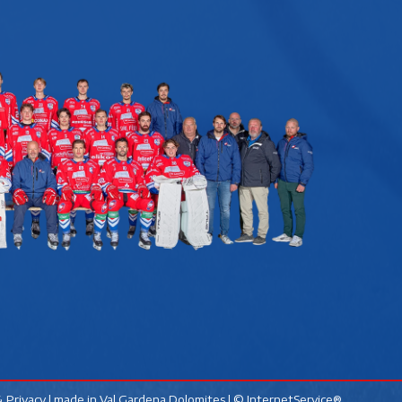
 Privacy
| made in
Val Gardena Dolomites
|
© InternetService®