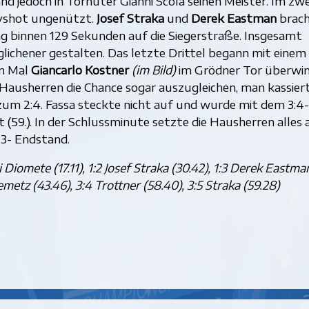
and jedoch in Torhüter Gianni Scola seinen Meister. Im zw
tyshot ungenützt.
Josef Straka
und
Derek Eastman
brac
ag binnen 129 Sekunden auf die Siegerstraße. Insgesamt
glichener gestalten. Das letzte Drittel begann mit einem
en Mal
Giancarlo Kostner
(im Bild)
im Grödner Tor überwi
n Hausherren die Chance sogar auszugleichen, man kassier
um 2:4. Fassa steckte nicht auf und wurde mit dem 3:4-
(59.). In der Schlussminute setzte die Hausherren alles 
5:3- Endstand.
i Diomete (17.11), 1:2 Josef Straka (30.42), 1:3 Derek Eastma
Demetz (43.46), 3:4 Trottner (58.40), 3:5 Straka (59.28)