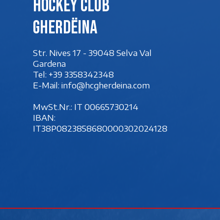
Hockey club
Gherdëina
Str. Nives 17 - 39048 Selva Val
Gardena
Tel:
+39 3358342348
E-Mail:
info@hcgherdeina.com
MwSt.Nr.: IT 00‍665730214
IBAN:
IT38P0823858680000302024128