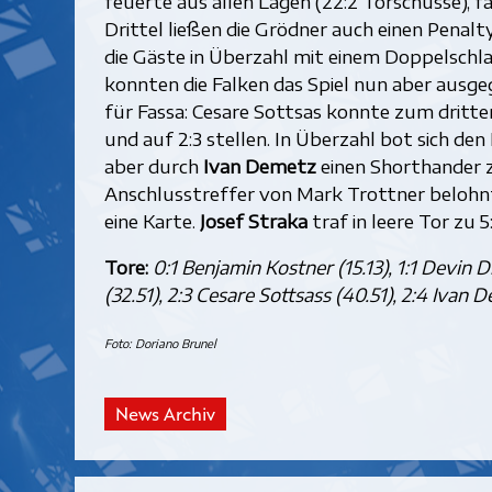
feuerte aus allen Lagen (22:2 Torschüsse), f
Drittel ließen die Grödner auch einen Penal
die Gäste in Überzahl mit einem Doppelschl
konnten die Falken das Spiel nun aber ausge
für Fassa: Cesare Sottsas konnte zum dritt
und auf 2:3 stellen. In Überzahl bot sich de
aber durch
Ivan Demetz
einen Shorthander z
Anschlusstreffer von Mark Trottner belohnt 
eine Karte.
Josef Straka
traf in leere Tor zu 
Tore:
0:1 Benjamin Kostner (15.13), 1:1 Devin D
(32.51), 2:3 Cesare Sottsass (40.51), 2:4 Ivan 
Foto: Doriano Brunel
News Archiv