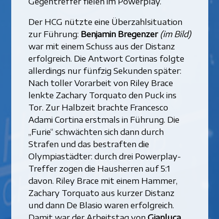
Gegentreffer fielen im Powerplay.
Der HCG nützte eine Überzahlsituation
zur Führung:
Benjamin Bregenzer
(im Bild)
war mit einem Schuss aus der Distanz
erfolgreich. Die Antwort Cortinas folgte
allerdings nur fünfzig Sekunden später:
Nach toller Vorarbeit von Riley Brace
lenkte Zachary Torquato den Puck ins
Tor. Zur Halbzeit brachte Francesco
Adami Cortina erstmals in Führung. Die
„Furie“ schwächten sich dann durch
Strafen und das bestraften die
Olympiastädter: durch drei Powerplay-
Treffer zogen die Hausherren auf 5:1
davon. Riley Brace mit einem Hammer,
Zachary Torquato aus kurzer Distanz
und dann De Blasio waren erfolgreich.
Damit war der Arbeitstag von
Gianluca