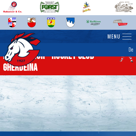
MENU
De
News Senior - Hockey Club
Gherdëina