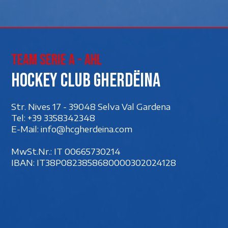
Team Serie A - AHL
Hockey club Gherdëina
Str. Nives 17 - 39048 Selva Val Gardena
Tel:
+39 3358342348
E-Mail:
info@hcgherdeina.com
MwSt.Nr.: IT 00‍665730214
IBAN: IT38P0823858680000302024128