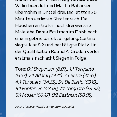
Vallini
beendet und
Martin Rabanser
übernahm in Drittel drei. Die letzten 20
Minuten verliefen Strafenreich. Die
Hausherren trafen noch drei weitere
Male, ehe
Derek Eastman
im Finish noch
eine Ergebniskorrektur gelang. Cortina
siegte klar 8:2 und bestätigte Platz 1 in
der Qualifikation Round A, Gröden verlor
erstmals nach acht Siegen in Folge.
Tore:
0:1 Bregenzer (8.07), 1:1 Torquato
(8.57), 2:1 Adami (29.21), 3:1 Brace (31.35),
4:1 Torquato (34.35), 5:1 De Biasio (59.19),
6:1 Fontanive (48.18), 7:1 Torquato (54.37),
8:1 Moser (56.47), 8:2 Eastman (58.05)
Foto: Giuseppe Floridia www.attimirelativi.it