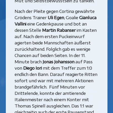
Mut und Selbstbewusstsein zu tanken.
Nach der Pleite gegen Cortina gewährte
Grödens Trainer
Uli Egen
, Goalie
Gianluca
Vallini
eine Gedenkpause und bot an
dessen Stelle
Martin Rabanser
im Kasten
auf. Nach dem ersten Puckeinwurf
agierten beide Mannschaften äußerst
zurückhaltend. Folglich gab es wenige
Chancen auf beiden Seiten. In der 11.
Minute brach
Jonas Johansson
auf Pass
von
Diego Iori
mit dem Treffer zum 1:0
endlich den Bann. Darauf reagierte Ritten
sofort und war mit mehreren Aktionen
brandgefährlich. Fünf Minuten vor
Drittelende, konnte der amtierende
Italienmeister nach einem Konter mit
Thomas Spinell ausgleichen. Das 1:1 war
gleichzeitig auch der erste Pausenstand.