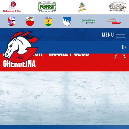
MENU
De
News Senior - Hockey Club
Gherdëina