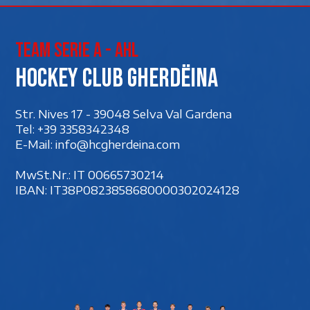
Team Serie A - AHL
Hockey club Gherdëina
Str. Nives 17 - 39048 Selva Val Gardena
Tel:
+39 3358342348
E-Mail:
info@hcgherdeina.com
MwSt.Nr.: IT 00‍665730214
IBAN: IT38P0823858680000302024128