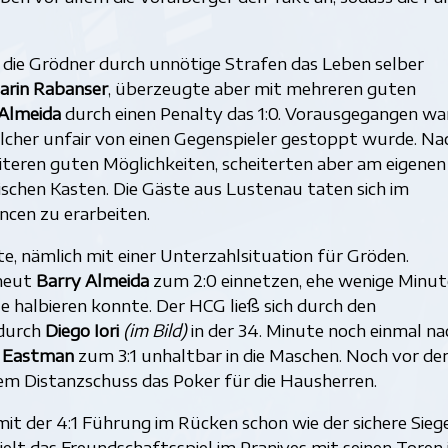
die Grödner durch unnötige Strafen das Leben selber
Marin Rabanser
, überzeugte aber mit mehreren guten
Almeida
durch einen Penalty das 1:0. Vorausgegangen wa
lcher unfair von einen Gegenspieler gestoppt wurde. Na
iteren guten Möglichkeiten, scheiterten aber am eigenen
chen Kasten. Die Gäste aus Lustenau taten sich im
cen zu erarbeiten.
e, nämlich mit einer Unterzahlsituation für Gröden.
rneut
Barry Almeida
zum 2:0 einnetzen, ehe wenige Minu
e halbieren konnte. Der HCG ließ sich durch den
 durch
Diego Iori
(im Bild)
in der 34. Minute noch einmal na
 Eastman
zum 3:1 unhaltbar in die Maschen. Noch vor de
nem Distanzschuss das Poker für die Hausherren.
it der 4:1 Führung im Rücken schon wie der sichere Siege
elt das Freundschaftsspiel im Pranives mit seinen Toren 