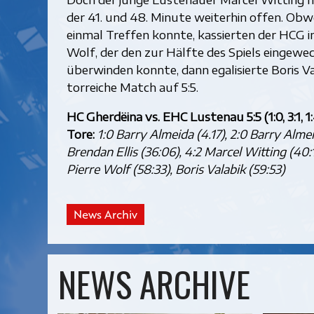
der 41. und 48. Minute weiterhin offen. Ob
einmal Treffen konnte, kassierten der HCG i
Wolf, der den zur Hälfte des Spiels eingewe
überwinden konnte, dann egalisierte Boris V
torreiche Match auf 5:5.
HC Gherdëina vs. EHC Lustenau 5:5 (1:0, 3:1, 1
Tore:
1:0 Barry Almeida (4.17), 2:0 Barry Almeida
Brendan Ellis (36:06), 4:2 Marcel Witting (40:1
Pierre Wolf (58:33), Boris Valabik (59:53)
News Archiv
NEWS ARCHIVE