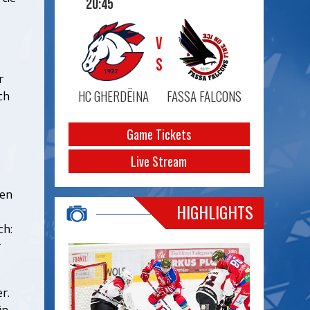
20:45
VS
r
HC GHERDËINA
FASSA FALCONS
ch
Game Tickets
Live Stream
ten
HIGHLIGHTS
ch:
r
r.
in