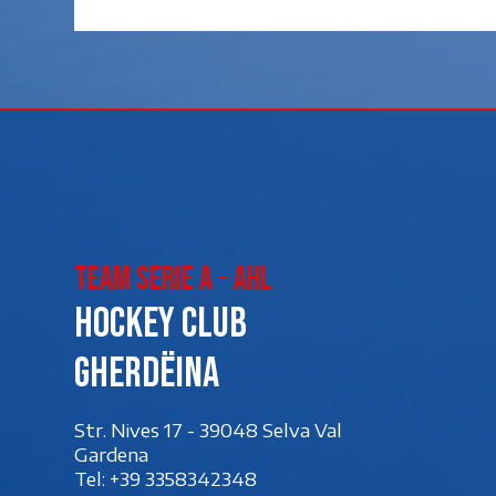
Team Serie A - AHL
Hockey club
Gherdëina
Str. Nives 17 - 39048 Selva Val
Gardena
Tel:
+39 3358342348