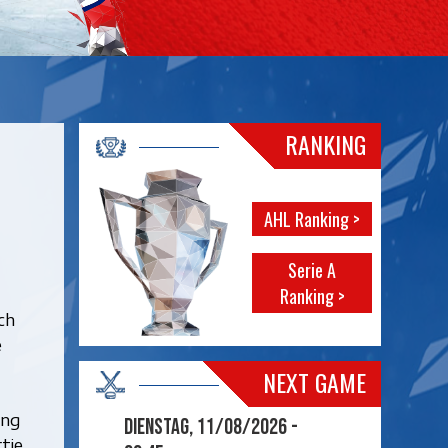
RANKING
AHL Ranking >
Serie A
Ranking >
ch
e
NEXT GAME
ung
Dienstag, 11/08/2026 -
tie