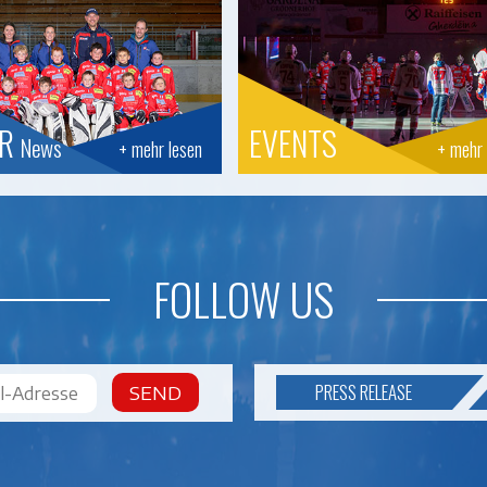
OR
EVENTS
News
+ mehr lesen
+ mehr 
FOLLOW US
PRESS RELEASE
SEND