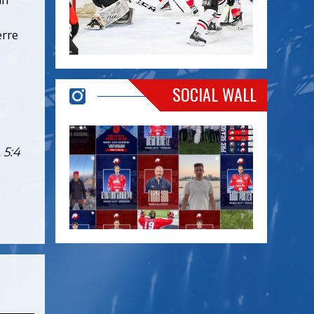
erre
SOCIAL WALL
 5:4