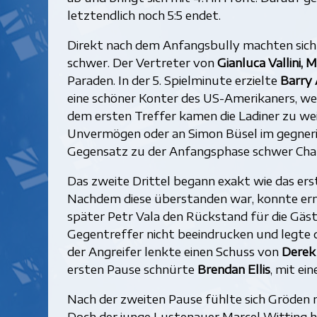
letztendlich noch 5:5 endet.
Direkt nach dem Anfangsbully machten sich 
schwer. Der Vertreter von
Gianluca Vallini, 
Paraden. In der 5. Spielminute erzielte
Barry 
eine schöner Konter des US-Amerikaners, we
dem ersten Treffer kamen die Ladiner zu we
Unvermögen oder an Simon Büsel im gegneris
Gegensatz zu der Anfangsphase schwer Chan
Das zweite Drittel begann exakt wie das erst
Nachdem diese überstanden war, konnte e
später Petr Vala den Rückstand für die Gäst
Gegentreffer nicht beeindrucken und legte
der Angreifer lenkte einen Schuss von
Derek
ersten Pause schnürte
Brendan Ellis
, mit ei
Nach der zweiten Pause fühlte sich Gröden m
Doch der junge Lustenauer Marcel Witting hi