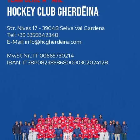
Hockey club Gherdëina
Str. Nives 17 - 39048 Selva Val Gardena
Tel:
+39 3358342348
E-Mail:
info@hcgherdeina.com
MwSt.Nr.: IT 00‍665730214
IBAN: IT38P0823858680000302024128