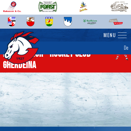
MENU
De
News Senior - Hockey Club
Gherdëina