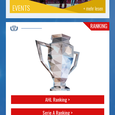
EVENTS
+ mehr lesen
RANKING
AHL Ranking >
Serie A Ranking >