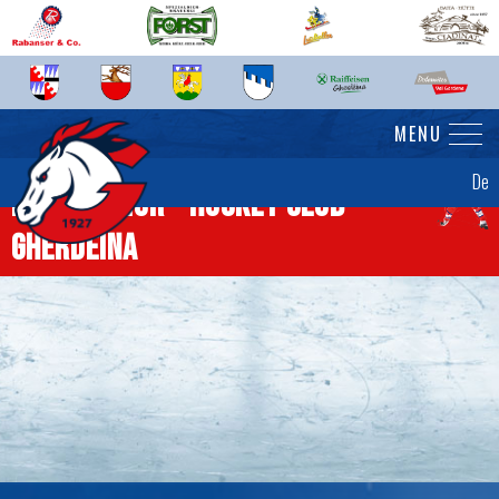
MENU
De
News Senior - Hockey Club
Gherdëina