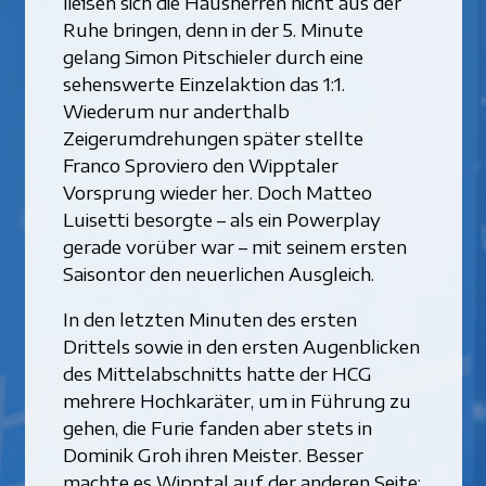
ließen sich die Hausherren nicht aus der
Ruhe bringen, denn in der 5. Minute
gelang Simon Pitschieler durch eine
sehenswerte Einzelaktion das 1:1.
Wiederum nur anderthalb
Zeigerumdrehungen später stellte
Franco Sproviero den Wipptaler
Vorsprung wieder her. Doch Matteo
Luisetti besorgte – als ein Powerplay
gerade vorüber war – mit seinem ersten
Saisontor den neuerlichen Ausgleich.
In den letzten Minuten des ersten
Drittels sowie in den ersten Augenblicken
des Mittelabschnitts hatte der HCG
mehrere Hochkaräter, um in Führung zu
gehen, die Furie fanden aber stets in
Dominik Groh ihren Meister. Besser
machte es Wipptal auf der anderen Seite: