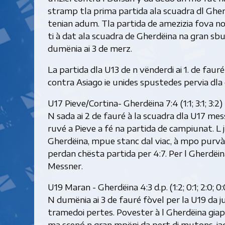
stramp tla prima partida ala scuadra dl Gherd
tenian adum. Tla partida de amezizia fova nos
ti à dat ala scuadra de Gherdëina na gran sbur
dumënia ai 3 de merz.
La partida dla U13 de n vënderdi ai 1. de faur
contra Asiago ie unides spustedes pervia dla
U17 Pieve/Cortina- Gherdëina 7:4 (1:1; 3:1; 3:2)
N sada ai 2 de fauré à la scuadra dla U17 mess
ruvé a Pieve a fé na partida de campiunat. L 
Gherdëina, mpue stanc dal viac, à mpo purvà 
perdan chësta partida per 4:7. Per l Gherdëina
Messner.
U19 Maran - Gherdëina 4:3 d.p. (1:2; 0:1; 2:0; 0:0
N dumënia ai 3 de fauré fòvel per la U19 da j
tramedoi pertes. Povester à l Gherdëina gia
ma scenó n gran mpëni da pert di mutons, jadin