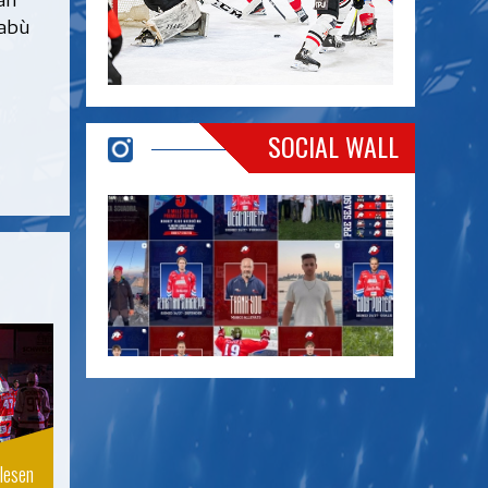
 abù
SOCIAL WALL
lesen