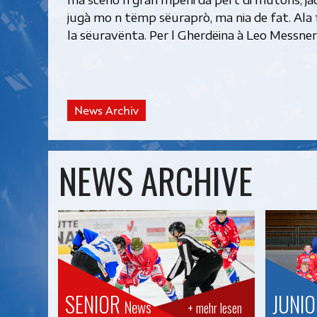
jugà mo n tëmp sëuraprò, ma nia de fat. Ala fi
la sëuravënta. Per l Gherdëina à Leo Messner,
News Archiv
NEWS ARCHIVE
SENIOR
JUNI
News
+ mehr lesen