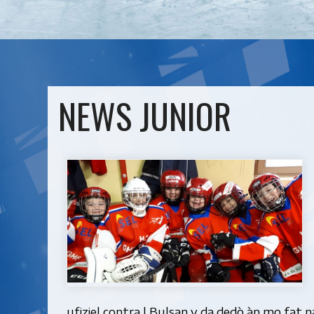
NEWS JUNIOR
ufiziel contra l Bulsan y da dedò àn mo fat n