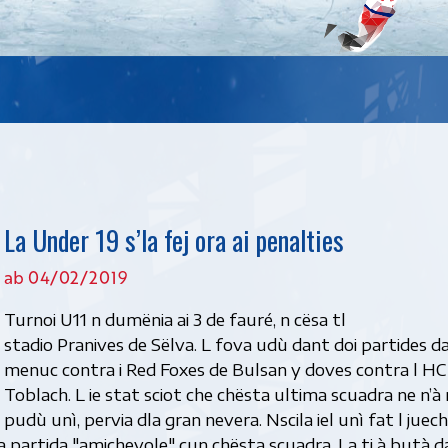
La Under 19 s’la fej ora ai penalties
ab 04/02/2019
Turnoi U11 n dumënia ai 3 de fauré, n cësa tl
stadio Pranives de Sëlva. L fova udù dant doi partides da
menuc contra i Red Foxes de Bulsan y doves contra l HC
Toblach. L ie stat sciot che chësta ultima scuadra ne n’à 
pudù unì, pervia dla gran nevera. Nscila iel unì fat l juech
a partida "amichevole" cun chësta scuadra. La ti à butà d