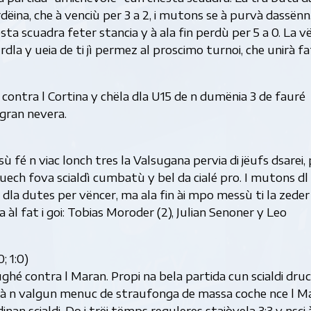
ëina, che à venciù per 3 a 2, i mutons se à purvà dassënn
ta scuadra feter stancia y à ala fin perdù per 5 a 0. La v
dla y ueia de ti jì permez al proscimo turnoi, che unirà fa
é contra l Cortina y chëla dla U15 de n dumënia 3 de fauré
 gran nevera.
ù fé n viac lonch tres la Valsugana pervia di jëufs dsarei, 
juech fova scialdì cumbatù y bel da cialé pro. I mutons dl
dla dutes per vëncer, ma ala fin ài mpo messù ti la zeder
 àl fat i goi: Tobias Moroder (2), Julian Senoner y Leo
; 1:0)
ughé contra l Maran. Propi na bela partida cun scialdi dru
pà n valgun menuc de straufonga de massa coche nce l M
an scialdi. Do i trëi tëmps reguleres stajòvela 3:3 y nsci 