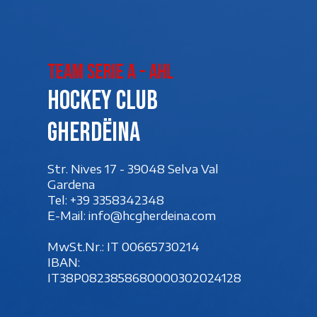
Team Serie A - AHL
Hockey club
Gherdëina
Str. Nives 17 - 39048 Selva Val
Gardena
Tel:
+39 3358342348
E-Mail:
info@hcgherdeina.com
MwSt.Nr.: IT 00‍665730214
IBAN:
IT38P0823858680000302024128