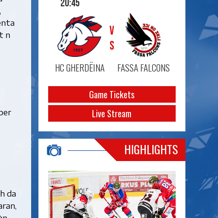
20:45
,
ënta
VS
t n
HC GHERDËINA
FASSA FALCONS
Game Tickets
per
Live Stream
HIGHLIGHTS
ch da
aran,
àn