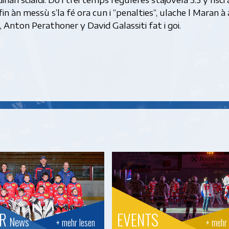
n àn messù s’la fé ora cun i “penalties“, ulache l Maran à
 Anton Perathoner y David Galassiti fat i goi.
OR
EVENTS
News
+ mehr lesen
+ mehr 