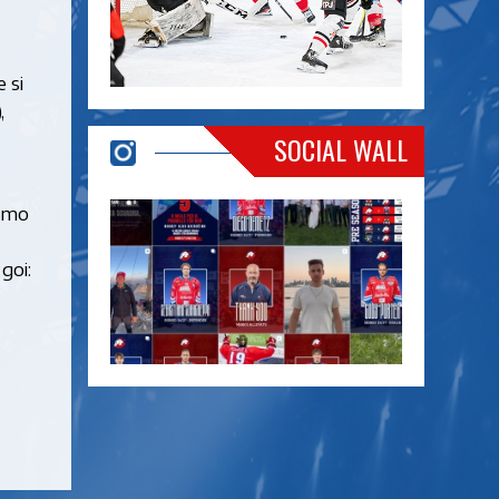
 si
,
SOCIAL WALL
r mo
goi: