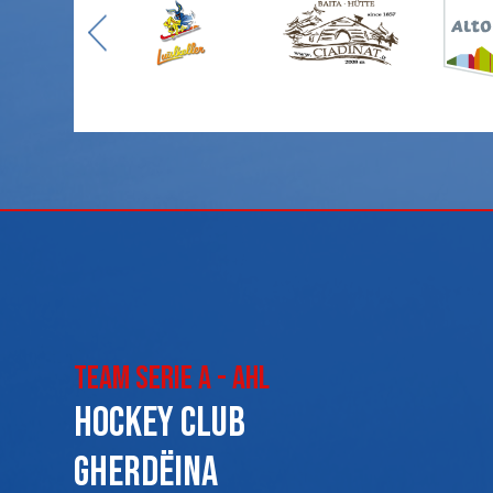
Team Serie A - AHL
Hockey club
Gherdëina