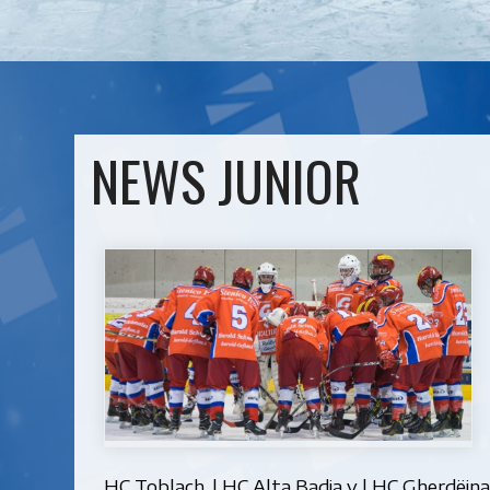
NEWS JUNIOR
HC Toblach, l HC Alta Badia y l HC Gherdëina.