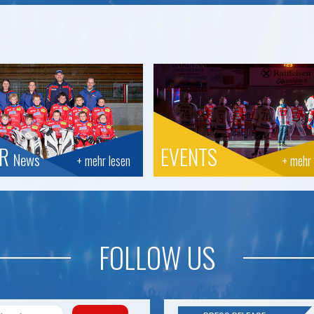
OR
EVENTS
News
+ mehr lesen
+ mehr 
FOLLOW US