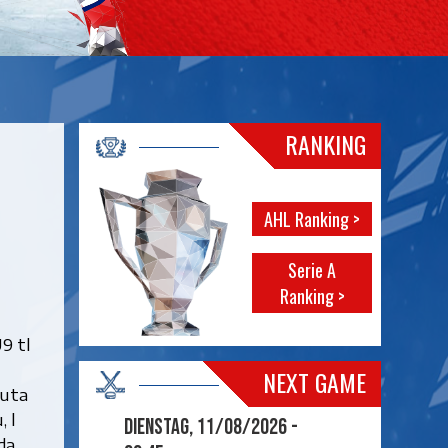
RANKING
AHL Ranking >
Serie A
Ranking >
U9 tl
NEXT GAME
ëuta
, l
Dienstag, 11/08/2026 -
da