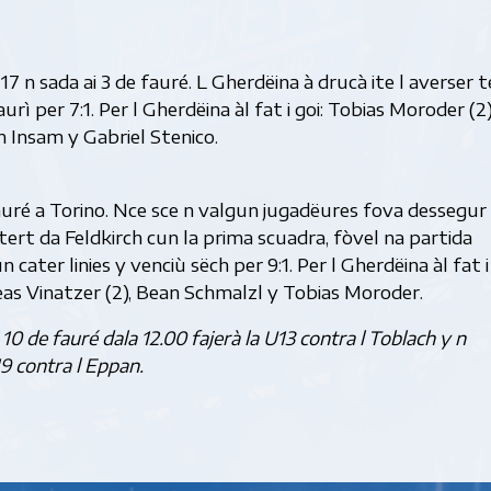
7 n sada ai 3 de fauré. L Gherdëina à drucà ite l averser te
rì per 7:1. Per l Gherdëina àl fat i goi: Tobias Moroder (2)
n Insam y Gabriel Stenico.
fauré a Torino. Nce sce n valgun jugadëures fova dessegu
s tert da Feldkirch cun la prima scuadra, fòvel na partida
 cater linies y venciù sëch per 9:1. Per l Gherdëina àl fat i 
as Vinatzer (2), Bean Schmalzl y Tobias Moroder.
 10 de fauré dala 12.00 fajerà la U13 contra l Toblach y n
19 contra l Eppan.