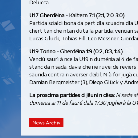
Delucca.
U17 Gherdëina - Kaltern 7:1 (2:1, 2:0, 3:0)
Partida scialdi bona da pert dla scuadra dla U1
chert tan che ntan duta la partida, vencian sau
Lucas Glück, Tobias Fill, Leo Messner, Giorda
U19 Torino - Gherdëina 1:9 (0:2, 0:3, 1:4)
Venciù saurì à nce la U19 n dumënia ai 4 de 
stanc da n sada, davia che i ie ruvei de revier
saurida contra n averser dëibl. N à for jugà cun
Damian Bergmeister (3), Diego Glück y Andre
La proscima partides di jëuni n cësa:
N sada ai
dumënia ai 11 de fauré dala 17.30 jugherà la U
News Archiv