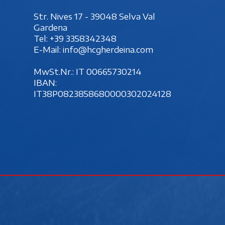
Str. Nives 17 - 39048 Selva Val
Gardena
Tel:
+39 3358342348
E-Mail:
info@hcgherdeina.com
MwSt.Nr.: IT 00‍665730214
IBAN:
IT38P0823858680000302024128