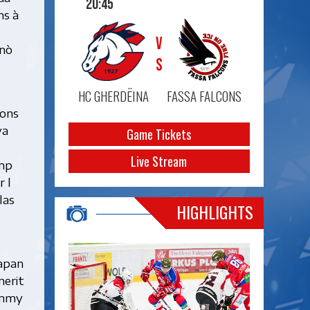
20:45
ns à
VS
inò
HC GHERDËINA
FASSA FALCONS
tons
va
Game Tickets
Live Stream
ëmp
r l
las
HIGHLIGHTS
iapan
merit
Tommy