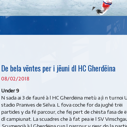
De bela vëntes per i jëuni dl HC Gherdëina
08/02/2018
Under 9
N sada ai 3 de fauré à l HC Gherdëina metù a jì n turnoi 
stadio Pranives de Sëlva. L fova coche for da jughé trëi
partides y da fé parcour, che fej pert de chësta fasa de 
dl campiunat. La scuadres che à fat pea ie l SV Vinschgau
 Scumencià à l Gherdëina cun l parcour y riesc do la parti