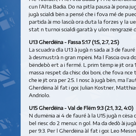
cun l‘Alta Badia. Do na pitla pausa ài pona j
jugà scialdi bën a pensé che i fova mé de pue
partida ài mo lascià ora duta la forzes y la uei
stat n turnoi scialdi garatà y ulon rengrazië d
U13 Gherdëina - Fassa 5:17 (1:5, 2:7, 2:5)
La scuadra dla U13 à jugà n sada ai 3 de fauré
à desmustrà n gran mpëni. Ma l Fascia ova doi
bëndebò ert a i fermé. L prim tëmp ie jit ora
massa respet da chisc doi boni, che fova nce 
che ie jit ora per 2:5. I nosc à jugà bën, ma l’a
Gherdëina àl fat i goi: Julian Kostner, Matth
Andriolo.
U15 Gherdëina - Val de Flëm 9:3 (2:1, 3:2, 4:0)
N dumënia ai 4 de fauré à la U15 jugà n cësa
bel riesc do 2 menuc n gol. Ma da dedò ài jug
per 9:3. Per l Gherdëina àl fat i goi: Leo Me