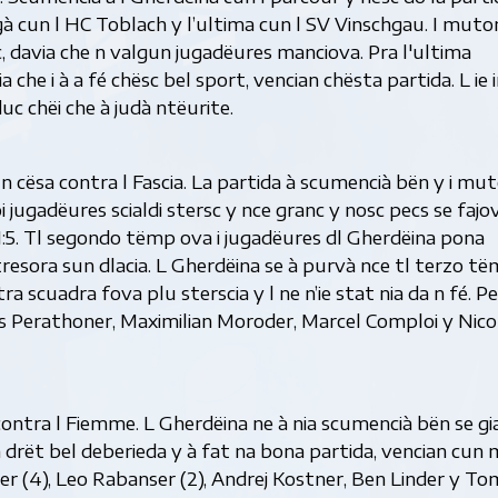
ugà cun l HC Toblach y l’ultima cun l SV Vinschgau. I muto
c, davia che n valgun jugadëures manciova. Pra l'ultima
a che i à a fé chësc bel sport, vencian chësta partida. L ie 
uc chëi che à judà ntëurite.
 n cësa contra l Fascia. La partida à scumencià bën y i mu
 jugadëures scialdi stersc y nce granc y nosc pecs se fajo
 1:5. Tl segondo tëmp ova i jugadëures dl Gherdëina pona
tresora sun dlacia. L Gherdëina se à purvà nce tl terzo t
utra scuadra fova plu sterscia y l ne n’ie stat nia da n fé. Pe
ias Perathoner, Maximilian Moroder, Marcel Comploi y Nico
 contra l Fiemme. L Gherdëina ne à nia scumencià bën se g
à drët bel deberieda y à fat na bona partida, vencian cun 
ssner (4), Leo Rabanser (2), Andrej Kostner, Ben Linder y 